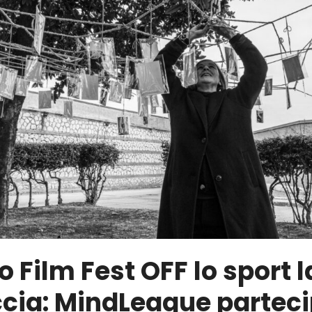
o Film Fest OFF lo sport 
ccia: MindLeague partec