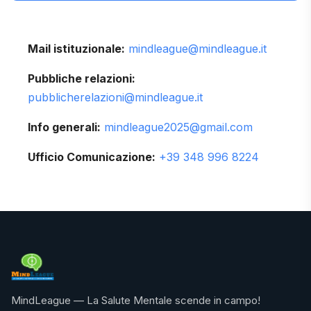
Mail istituzionale:
mindleague@mindleague.it
Pubbliche relazioni:
pubblicherelazioni@mindleague.it
Info generali:
mindleague2025@gmail.com
Ufficio Comunicazione:
+39 348 996 8224
MindLeague — La Salute Mentale scende in campo!