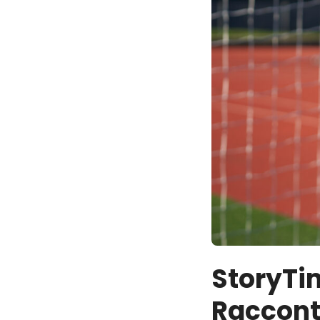
StoryTi
Raccont