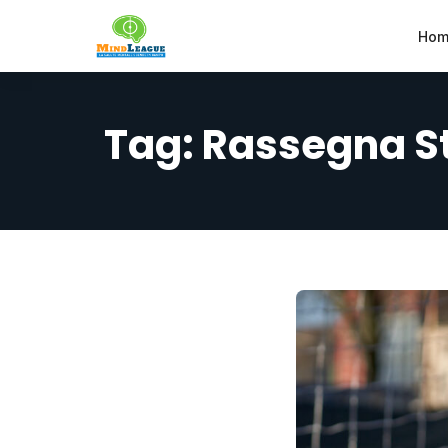
Hom
Tag:
Rassegna St