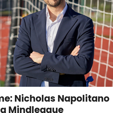
me: Nicholas Napolitano
a Mindleague