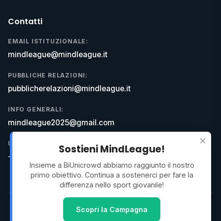
Contatti
EMAIL ISTITUZIONALE:
mindleague@mindleague.it
PUBBLICHE RELAZIONI:
pubblicherelazioni@mindleague.it
INFO GENERALI:
mindleague2025@gmail.com
×
UFFICIO COMUNICAZIONE:
Sostieni MindLeague!
+39 348 996 8224
Insieme a BiUnicrowd abbiamo raggiunto il nostro
primo obiettivo. Continua a sostenerci per fare la
differenza nello sport giovanile!
Scopri la Campagna
© 2026 MindLeague. Tutti i diritti riservati.
Privacy Policy